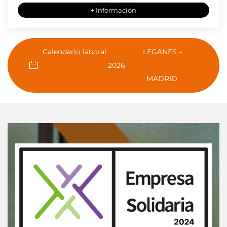
+ Información
Calendario laboral
LEGANES –
2026
MADRID